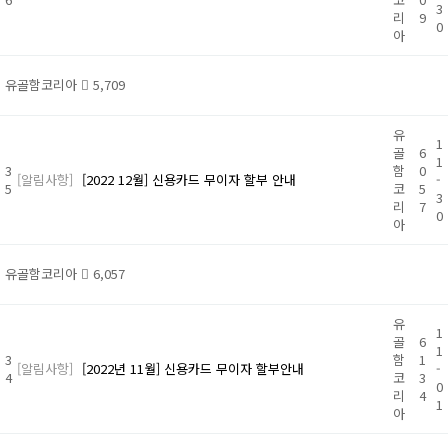
3
리
9
0
아
유골함코리아
5,709
유
1
골
6
1
3
함
0
[알림사항]
[2022 12월] 신용카드 무이자 할부 안내
-
5
코
5
3
리
7
0
아
유골함코리아
6,057
유
1
골
6
1
3
함
1
[알림사항]
[2022년 11월] 신용카드 무이자 할부안내
-
4
코
3
0
리
4
1
아