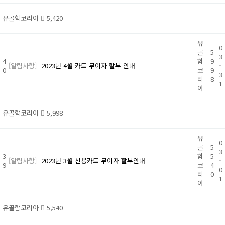
유골함코리아
5,420
유
0
골
5
3
4
함
9
[알림사항]
2023년 4월 카드 무이자 할부 안내
-
0
코
9
3
리
8
1
아
유골함코리아
5,998
유
0
골
5
3
3
함
5
[알림사항]
2023년 3월 신용카드 무이자 할부안내
-
9
코
4
0
리
0
1
아
유골함코리아
5,540