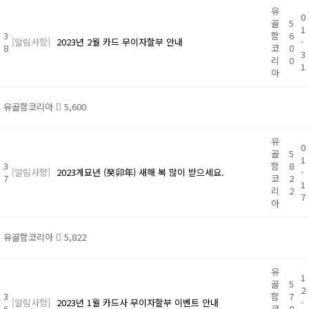
유
0
골
5
1
3
함
6
[알림사항]
2023년 2월 카드 무이자할부 안내
-
8
코
0
3
리
0
1
아
유골함코리아
5,600
유
0
골
5
1
3
함
8
[알림사항]
2023계묘년 (癸卯年) 새해 복 많이 받으세요.
-
7
코
2
1
리
2
7
아
유골함코리아
5,822
유
1
골
5
2
3
함
7
[알림사항]
2023년 1월 카드사 무이자할부 이벤트 안내
-
6
코
0