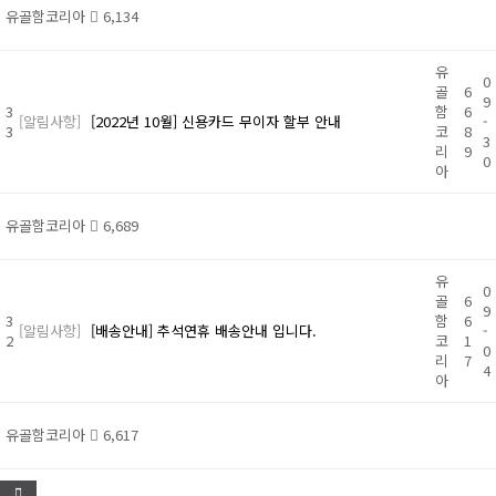
유골함코리아
6,134
유
0
골
6
9
3
함
6
[알림사항]
[2022년 10월] 신용카드 무이자 할부 안내
-
3
코
8
3
리
9
0
아
유골함코리아
6,689
유
0
골
6
9
3
함
6
[알림사항]
[배송안내] 추석연휴 배송안내 입니다.
-
2
코
1
0
리
7
4
아
유골함코리아
6,617