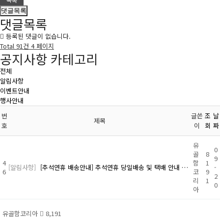
댓글목록
댓글목록
등록된 댓글이 없습니다.
Total 91건
4 페이지
공지사항 카테고리
전체
알림사항
이벤트안내
행사안내
번
글쓴
조
날
제목
호
이
회
짜
유
0
골
8
9
4
함
1
[알림사항]
[추석연휴 배송안내] 추석연휴 당일배송 및 택배 안내 …
-
6
코
9
2
리
1
0
아
유골함코리아
8,191