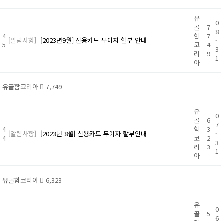
유
0
골
7
8
4
함
7
[알림사항]
[2023년9월] 신용카드 무이자 할부 안내
-
5
코
4
3
리
9
1
아
유골함코리아
7,749
유
0
골
6
7
4
함
3
[알림사항]
[2023년 8월] 신용카드 무이자 할부안내
-
4
코
2
3
리
3
1
아
유골함코리아
6,323
유
0
골
5
6