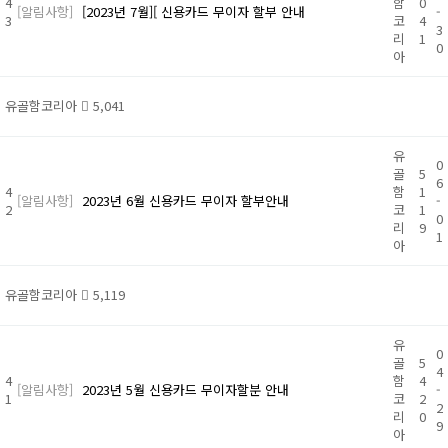
4
함
0
[알림사항]
[2023년 7월][ 신용카드 무이자 할부 안내
-
3
코
4
3
리
1
0
아
유골함코리아
5,041
유
0
골
5
6
4
함
1
[알림사항]
2023년 6월 신용카드 무이자 할부안내
-
2
코
1
0
리
9
1
아
유골함코리아
5,119
유
0
골
5
4
4
함
4
[알림사항]
2023년 5월 신용카드 무이자할분 안내
-
1
코
2
2
리
0
9
아