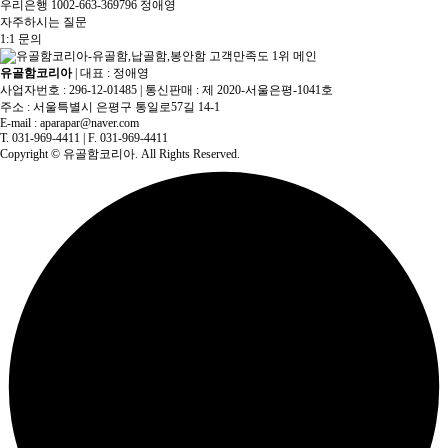
우리은행 1002-663-369796 정애영
자주하시는 질문
1:1 문의
유골함코리아
|
대표 : 정애영
사업자번호 : 296-12-01485
|
통신판매 : 제 2020-서울은평-1041호
주소 : 서울특별시 은평구 통일로57길 14-1
E-mail :
aparapar@naver.com
T. 031-969-4411
|
F. 031-969-4411
Copyright
© 유골함코리아. All Rights Reserved.