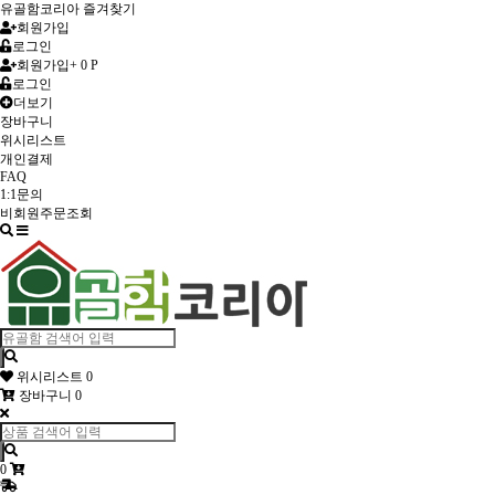
유골함코리아 즐겨찾기
회원가입
로그인
회원가입
+ 0 P
로그인
더보기
장바구니
위시리스트
개인결제
FAQ
1:1문의
비회원주문조회
Toggle
navigation
위시리스트
0
장바구니
0
0