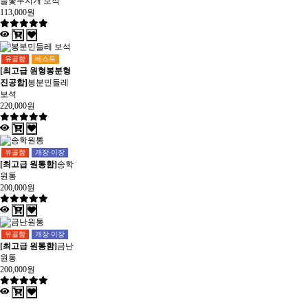
들꽃무지개 보석
113,000원
유골함
베스트
[최고급 원형봉분형
진공함]
봉분민들레
보석
220,000원
유골함
개장·이장
[최고급 원통함]
송학
원통
200,000원
유골함
개장·이장
[최고급 원통함]
금난
원통
200,000원