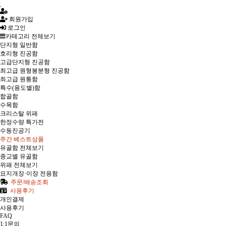
회원가입
로그인
카테고리 전체보기
단지형 일반함
호리형 진공함
고급단지형 진공함
최고급 원형봉분형 진공함
최고급 원통함
특수(용도별)함
합골함
수목함
크리스탈 위패
한정수량 특가전
수동진공기
주간 베스트상품
유골함 전체보기
종교별 유골함
위패 전체보기
묘지개장·이장 전용함
주문/배송조회
사용후기
개인결제
사용후기
FAQ
1:1문의