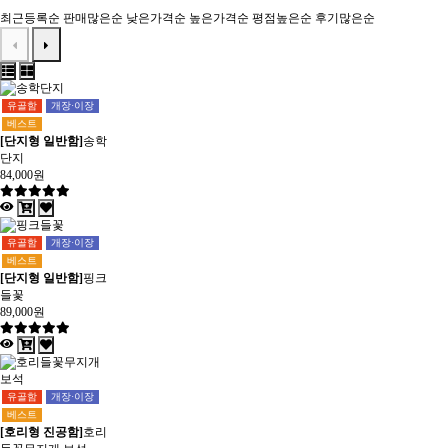
최근등록순
판매많은순
낮은가격순
높은가격순
평점높은순
후기많은순
유골함
개장·이장
베스트
[단지형 일반함]
송학
단지
84,000원
유골함
개장·이장
베스트
[단지형 일반함]
핑크
들꽃
89,000원
유골함
개장·이장
베스트
[호리형 진공함]
호리