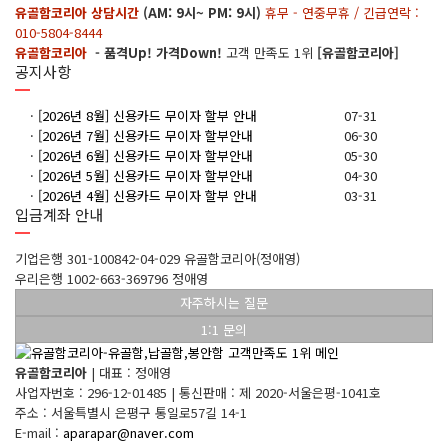
유골함코리아 상담시간
(AM: 9시~ PM: 9시)
휴무 - 연중무휴 / 긴급연락 :
010-5804-8444
유골함코리아
- 품격Up! 가격Down!
고객 만족도 1위
[유골함코리아]
공지사항
·
[2026년 8월] 신용카드 무이자 할부 안내
07-31
·
[2026년 7월] 신용카드 무이자 할부안내
06-30
·
[2026년 6월] 신용카드 무이자 할부안내
05-30
·
[2026년 5월] 신용카드 무이자 할부안내
04-30
·
[2026년 4월] 신용카드 무이자 할부 안내
03-31
입금계좌 안내
기업은행 301-100842-04-029 유골함코리아(정애영)
우리은행 1002-663-369796 정애영
자주하시는 질문
1:1 문의
유골함코리아
|
대표 : 정애영
사업자번호 : 296-12-01485
|
통신판매 : 제 2020-서울은평-1041호
주소 : 서울특별시 은평구 통일로57길 14-1
E-mail :
aparapar@naver.com