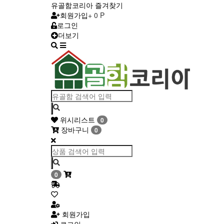
유골함코리아 즐겨찾기
회원가입
+ 0 P
로그인
더보기
Toggle
navigation
위시리스트
0
장바구니
0
0
회원가입