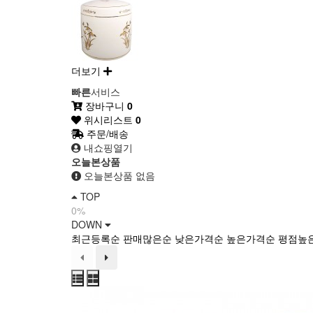
더보기
빠른
서비스
장바구니
0
위시리스트
0
주문/배송
내쇼핑열기
오늘본상품
오늘본상품 없음
TOP
0%
DOWN
최근등록순
판매많은순
낮은가격순
높은가격순
평점높