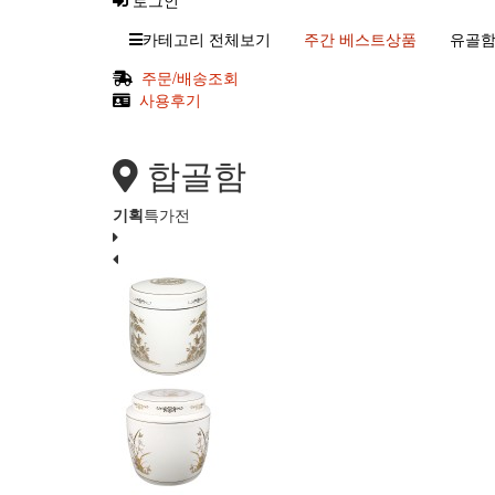
로그인
카테고리 전체보기
주간 베스트상품
유골함
주문/배송조회
사용후기
합골함
기획
특가전