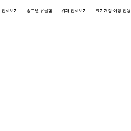
 전체보기
종교별 유골함
위패 전체보기
묘지개장·이장 전